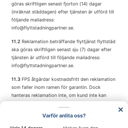
göras skriftligen senast fjorton (14) dagar
(inräknat städdagen) efter tjänsten är utförd till
följande mailadress:
info@flyttstadningpartner.se
.
11.2
Reklamation beträffande flyttjänst flyttstäd
ska göras skriftligen senast sju (7) dagar efter
tjänsten är utförd till följande mailadress:
info@flyttstadningpartner.se
.
11.3
FPS åtgärdar kostnadsfritt den reklamation
som faller inom ramen för garantin. Dock
hanteras reklamation inte, om kund inte kan
presentera dokumentation gällande
×
reklamationen. FPS förbehåller sig rätten att i
Varför anlita oss?
första hand åtgärda reklamationen på egen
hand, om det inte är möjligt får andra åtgärder